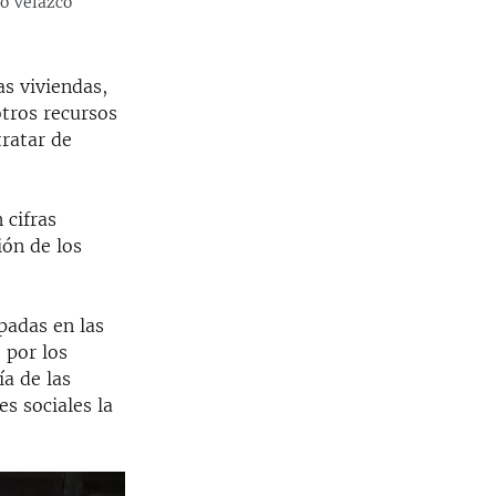
lo Velazco
as viviendas,
tros recursos
ratar de
 cifras
ión de los
padas en las
 por los
a de las
s sociales la