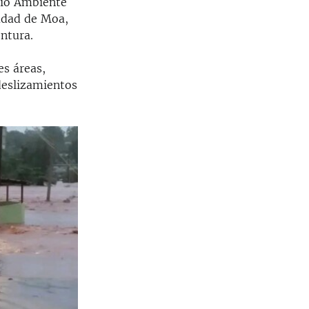
edio Ambiente
iudad de Moa,
ntura.
es áreas,
deslizamientos