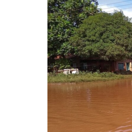
RADIO MARTÍ
ESPECIALES
MULTIMEDIA
ESPECIALES
EDITORIALES
LA REALIDAD DE LA VIVIENDA EN
CUBA
SER VIEJO EN CUBA
KENTU-CUBANO
LOS SANTOS DE HIALEAH
DESINFORMACIÓN RUSA EN
AMÉRICA LATINA
LA INVASIÓN DE RUSIA A UCRANIA