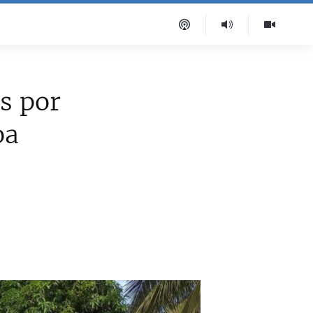
s por
oa