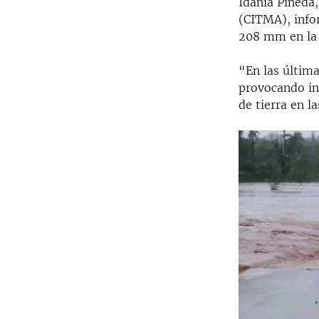
Idania Pineda,
(CITMA), info
208 mm en la 
“En las última
provocando in
de tierra en l