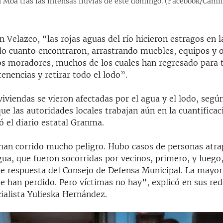
 Moa tras las intensas lluvias de este domingo. (Facebook/Cami
 Velazco, “las rojas aguas del río hicieron estragos en l
o cuanto encontraron, arrastrando muebles, equipos y o
os moradores, muchos de los cuales han regresado para t
tenencias y retirar todo el lodo”.
iviendas se vieron afectadas por el agua y el lodo, según
que las autoridades locales trabajan aún en la cuantificac
 el diario estatal Granma.
 han corrido mucho peligro. Hubo casos de personas atra
gua, que fueron socorridas por vecinos, primero, y luego,
 respuesta del Consejo de Defensa Municipal. La mayorí
e han perdido. Pero víctimas no hay”, explicó en sus rede
cialista Yulieska Hernández.