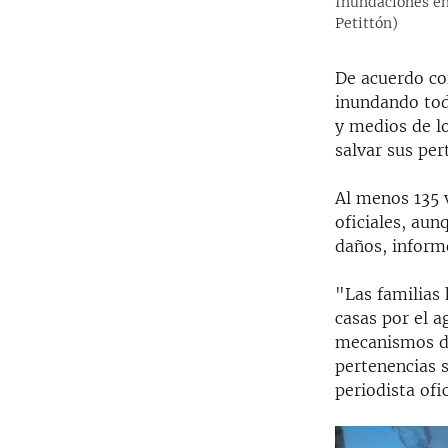
Inundaciones en
Petittón)
De acuerdo con
inundando tod
y medios de l
salvar sus per
Al menos 135 v
oficiales, aun
daños, informó
"Las familias
casas por el a
mecanismos de
pertenencias s
periodista ofi