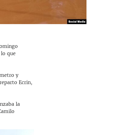
domingo
 lo que
 metro y
reparto Ecrin,
enzaba la
 Camilo