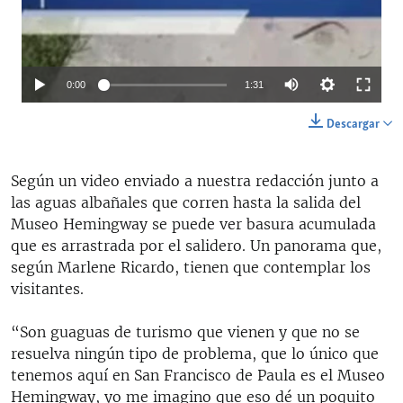
Auto
0:00
1:31
144p
Descargar
240p
Según un video enviado a nuestra redacción junto a
360p
las aguas albañales que corren hasta la salida del
480p
Museo Hemingway se puede ver basura acumulada
que es arrastrada por el salidero. Un panorama que,
720p
según Marlene Ricardo, tienen que contemplar los
1080p
visitantes.
“Son guaguas de turismo que vienen y que no se
resuelva ningún tipo de problema, que lo único que
tenemos aquí en San Francisco de Paula es el Museo
Auto
144p
240p
360p
Hemingway, yo me imagino que eso dé un poquito