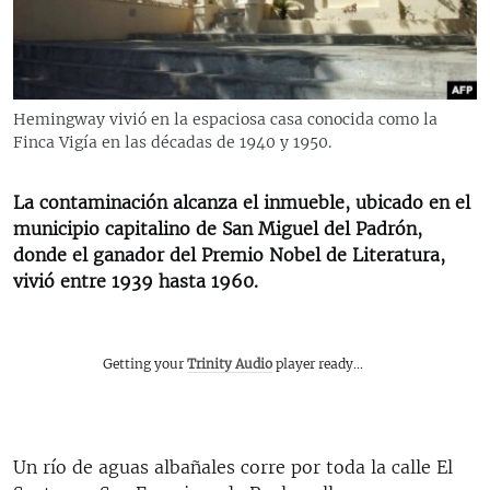
RADIO MARTÍ
ESPECIALES
MULTIMEDIA
ESPECIALES
Hemingway vivió en la espaciosa casa conocida como la
EDITORIALES
LA REALIDAD DE LA VIVIENDA EN CUBA
Finca Vigía en las décadas de 1940 y 1950.
SER VIEJO EN CUBA
SÍGUENOS
La contaminación alcanza el inmueble, ubicado en el
KENTU-CUBANO
municipio capitalino de San Miguel del Padrón,
donde el ganador del Premio Nobel de Literatura,
LOS SANTOS DE HIALEAH
vivió entre 1939 hasta 1960.
DESINFORMACIÓN RUSA EN AMÉRICA LATINA
LA INVASIÓN DE RUSIA A UCRANIA
Getting your
Trinity Audio
player ready...
Un río de aguas albañales corre por toda la calle El