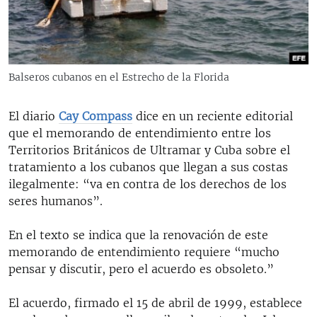
RADIO MARTÍ
ESPECIALES
MULTIMEDIA
ESPECIALES
Balseros cubanos en el Estrecho de la Florida
EDITORIALES
LA REALIDAD DE LA VIVIENDA EN CUBA
SER VIEJO EN CUBA
El diario
Cay Compass
dice en un reciente editorial
SÍGUENOS
que el memorando de entendimiento entre los
KENTU-CUBANO
Territorios Británicos de Ultramar y Cuba sobre el
LOS SANTOS DE HIALEAH
tratamiento a los cubanos que llegan a sus costas
ilegalmente: “va en contra de los derechos de los
DESINFORMACIÓN RUSA EN AMÉRICA LATINA
seres humanos”.
LA INVASIÓN DE RUSIA A UCRANIA
En el texto se indica que la renovación de este
memorando de entendimiento requiere “mucho
pensar y discutir, pero el acuerdo es obsoleto.”
El acuerdo, firmado el 15 de abril de 1999, establece