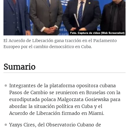
RADIO MARTÍ
ESPECIALES
MULTIMEDIA
ESPECIALES
EDITORIALES
LA REALIDAD DE LA VIVIENDA EN CUBA
El Acuerdo de Liberación gana tracción en el Parlamento
Europeo por el cambio democrático en Cuba.
SER VIEJO EN CUBA
SÍGUENOS
KENTU-CUBANO
Sumario
LOS SANTOS DE HIALEAH
DESINFORMACIÓN RUSA EN AMÉRICA LATINA
Integrantes de la plataforma opositora cubana
LA INVASIÓN DE RUSIA A UCRANIA
Pasos de Cambio se reunieron en Bruselas con la
eurodiputada polaca Malgorzata Gosiewska para
abordar la situación política en Cuba y el
Acuerdo de Liberación firmado en Miami.
Yaxys Cires, del Observatorio Cubano de