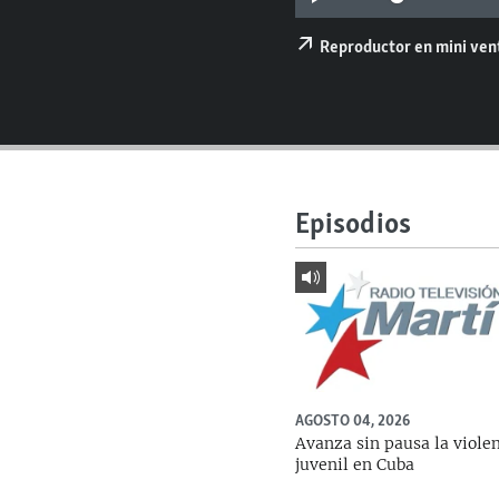
RADIO MARTÍ
ESPECIALES
Reproductor en mini ve
MULTIMEDIA
ESPECIALES
EDITORIALES
LA REALIDAD DE LA VIVIENDA EN
CUBA
SER VIEJO EN CUBA
Episodios
KENTU-CUBANO
LOS SANTOS DE HIALEAH
DESINFORMACIÓN RUSA EN
AMÉRICA LATINA
LA INVASIÓN DE RUSIA A UCRANIA
AGOSTO 04, 2026
Avanza sin pausa la viole
juvenil en Cuba