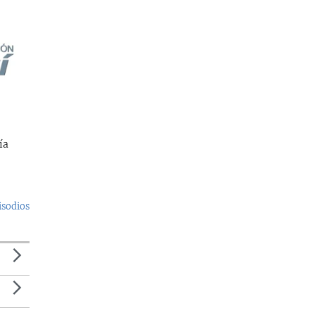
ía
isodios