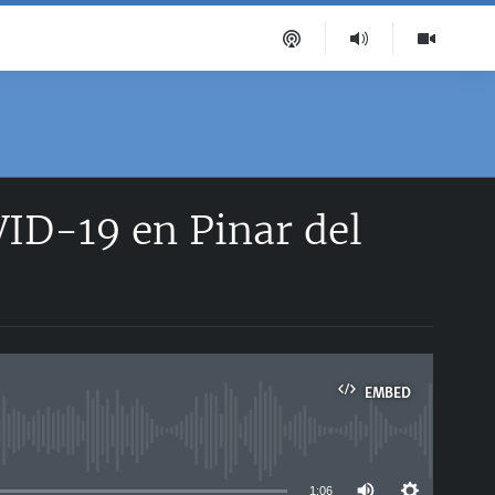
VID-19 en Pinar del
EMBED
able
1:06