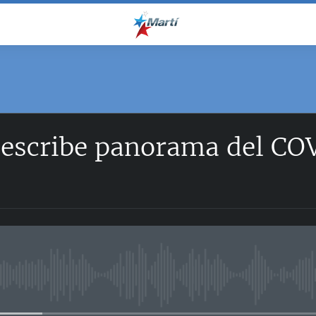
describe panorama del CO
No media source currently avail