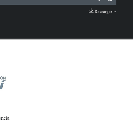
Descargar
EMBED
encia