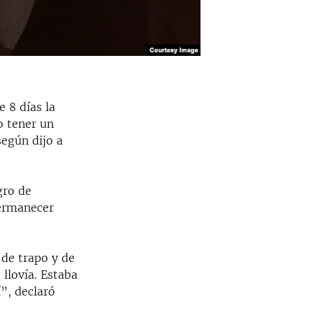
 8 días la
o tener un
según dijo a
gro de
permanecer
n de trapo y de
llovía. Estaba
í”, declaró