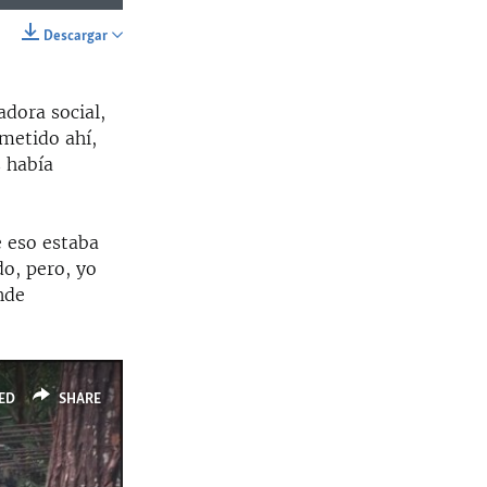
Descargar
SHARE
adora social,
metido ahí,
s había
e eso estaba
o, pero, yo
nde
ED
SHARE