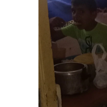
RADIO MARTÍ
ESPECIALES
MULTIMEDIA
ESPECIALES
EDITORIALES
LA REALIDAD DE LA VIVIENDA EN
CUBA
SER VIEJO EN CUBA
KENTU-CUBANO
LOS SANTOS DE HIALEAH
DESINFORMACIÓN RUSA EN
AMÉRICA LATINA
LA INVASIÓN DE RUSIA A UCRANIA