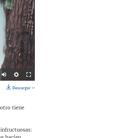
Auto
144p
Descargar
SHARE
240p
 otro tiene
360p
480p
 infructuosas:
720p
me hacían