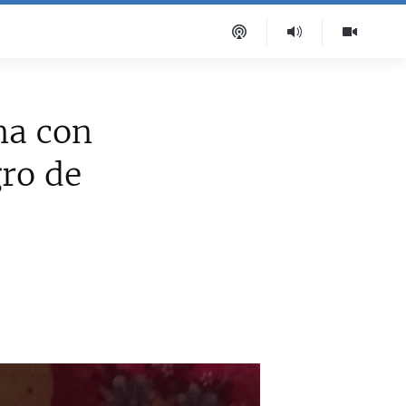
na con
gro de