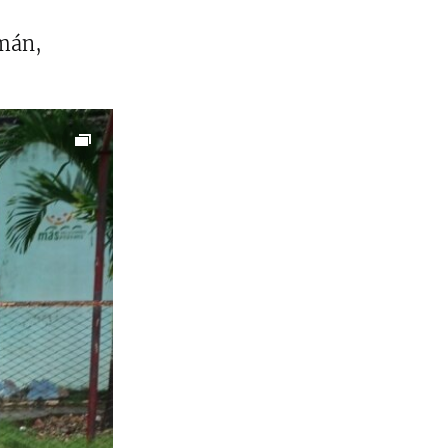
rmán,