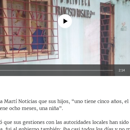
No media source currently available
2:14
EMBED
a Martí Noticias que sus hijos, “uno tiene cinco años, el
tiene ocho meses, una niña”.
Auto
144p
240p
360p
 que sus gestiones con las autoridades locales han sido
a, fui al gobierno también; iba casi todos los días y no 