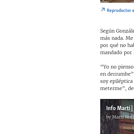
Reproductor 
Según González
más nada. Me 
por qué no hab
mandado por l
“Yo no pienso 
en derrumbe”,
soy epiléptic
meterme”, dec
by
Martí Noti