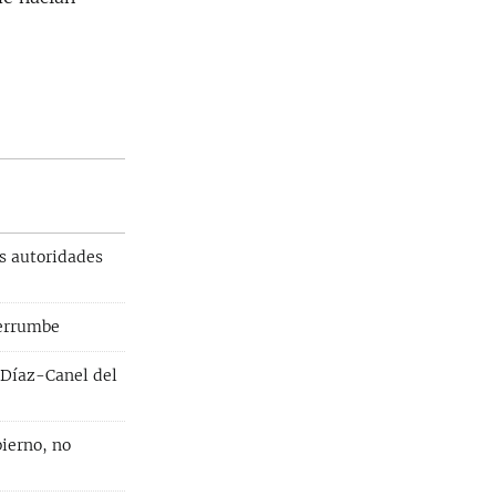
1080p
width
px
s autoridades
derrumbe
a Díaz-Canel del
bierno, no