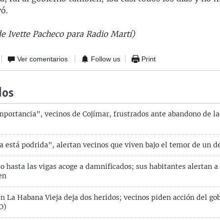
480p
720p
1080p
ó.
de Ivette Pacheco para Radio Martí)
Ver comentarios
Follow us
Print
dos
mportancia", vecinos de Cojímar, frustrados ante abandono de la
a está podrida", alertan vecinos que viven bajo el temor de un 
o hasta las vigas acoge a damnificados; sus habitantes alertan 
en
n La Habana Vieja deja dos heridos; vecinos piden acción del go
O)