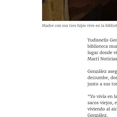
Madre con sus tres hijos vive en la bibl
Yudisnelis Go
biblioteca mu
lugar donde vi
Martí Noticias
González aseg
derrumbe, don
junto a sus tre
“Yo vivía en l
sacos viejos,
viviendo al ai
González.