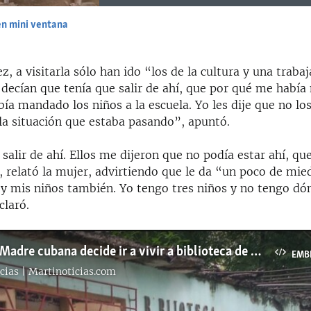
en mini ventana
EMBED
, a visitarla sólo han ido “los de la cultura y una trabaj
decían que tenía que salir de ahí, que por qué me había 
ía mandado los niños a la escuela. Yo les dije que no lo
a situación que estaba pasando”, apuntó.
salir de ahí. Ellos me dijeron que no podía estar ahí, qu
 relató la mujer, advirtiendo que le da “un poco de mied
a y mis niños también. Yo tengo tres niños y no tengo dó
laró.
Info Martí | Madre cubana decide ir a vivir a biblioteca de su localidad
EMB
cias | Martinoticias.com