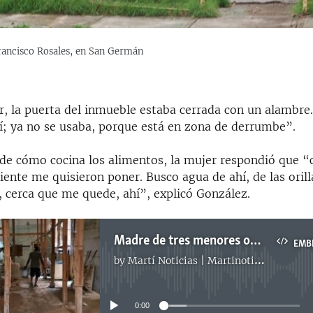
Francisco Rosales, en San Germán
r, la puerta del inmueble estaba cerrada con un alambre
í; ya no se usaba, porque está en zona de derrumbe”.
 de cómo cocina los alimentos, la mujer respondió que “
iente me quisieron poner. Busco agua de ahí, de las orilla
, cerca que me quede, ahí”, explicó González.
Madre de tres menores ocupa en Holguín edificio con riesgo de derrumbe
EMB
by
Martí Noticias | Martinoticias.com
No media source currently available
0:00