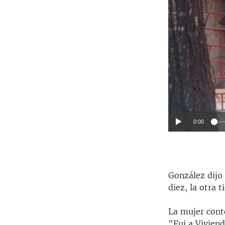
0:00
González dijo 
diez, la otra 
La mujer contó
"Fui a Viviend