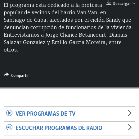
Descargar
El programa esta dedicado a la protesta
RADIO MARTÍ
popular de vecinos del barrio Van Van, en
ESPECIALES
Santiago de Cuba, afectados por el ciclón Sandy que
denuncian corrupción de funcionarios de la vivienda.
MULTIMEDIA
ESPECIALES
Entrevistamos a Jorge Chance Betancourt, Dianais
EDITORIALES
LA REALIDAD DE LA VIVIENDA EN CUBA
Salazar Gonzalez y Emilio Garcia Moreira, entre
otros.
SER VIEJO EN CUBA
SÍGUENOS
KENTU-CUBANO
LOS SANTOS DE HIALEAH
Compartir
DESINFORMACIÓN RUSA EN AMÉRICA LATINA
LA INVASIÓN DE RUSIA A UCRANIA
VER PROGRAMAS DE TV
ESCUCHAR PROGRAMAS DE RADIO