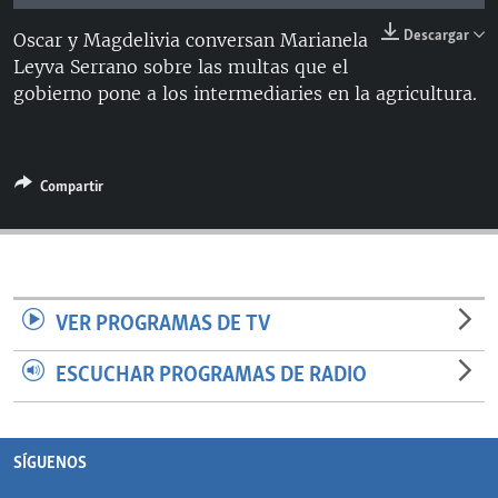
RADIO MARTÍ
Descargar
Oscar y Magdelivia conversan Marianela
ESPECIALES
Leyva Serrano sobre las multas que el
gobierno pone a los intermediaries en la agricultura.
MULTIMEDIA
ESPECIALES
EDITORIALES
LA REALIDAD DE LA VIVIENDA EN CUBA
SER VIEJO EN CUBA
Compartir
SÍGUENOS
KENTU-CUBANO
LOS SANTOS DE HIALEAH
DESINFORMACIÓN RUSA EN AMÉRICA LATINA
VER PROGRAMAS DE TV
LA INVASIÓN DE RUSIA A UCRANIA
ESCUCHAR PROGRAMAS DE RADIO
SÍGUENOS