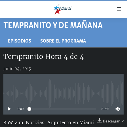
Enlaces
de
accesibilidad
TEMPRANITO Y DE MAÑANA
TITULARES
Ir
al
CUBA
EPISODIOS
SOBRE EL PROGRAMA
contenido
ESTADOS UNIDOS
principal
CUBA
Tempranito Hora 4 de 4
Ir
AMÉRICA LATINA
DERECHOS HUMANOS
ESTADOS UNIDOS
a
junio 04, 2015
INMIGRACIÓN
la
#11JCUBA, 5 AÑOS DESPUÉS
AMÉRICA 250
navegación
MUNDO
INFORME DEL DEPARTAMENTO DE ESTADO DE EEUU
principal
SOBRE CUBA
DEPORTES
Ir
No media source currently available
a
ARTE Y ENTRETENIMIENTO
la
0:00
51:36
OPINIÓN GRÁFICA
búsqueda
AUDIOVISUALES MARTÍ
Descargar
8:00 a.m. Noticias: Arquitecto en Miami