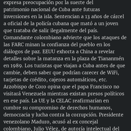
expresa preocupación por la suerte del
RADIO MARTÍ
patrimonio nacional de Cuba ante futuras
ESPECIALES
inversiones en la isla. Sentencian a 13 años de cárcel
a oficial de la policía cubana que mató a un joven
MULTIMEDIA
ESPECIALES
que trataba de salir ilegalmente del país.
EDITORIALES
LA REALIDAD DE LA VIVIENDA EN CUBA
Comandante colombiano advierte que los ataques de
las FARC minan la confianza del pueblo en los
SER VIEJO EN CUBA
diálogos de paz. EEUU exhorta a China a revelar
SÍGUENOS
KENTU-CUBANO
detalles sobre la matanza en la plaza de Tiananmén
en 1989. Los turistas que viajan a Cuba antes de que
LOS SANTOS DE HIALEAH
cambie, deben saber que podrían carecer de WiFi,
DESINFORMACIÓN RUSA EN AMÉRICA LATINA
tarjetas de crédito, cajeros automáticos, etc.
Arzobispo de Coro opina que el papa Francisco no
LA INVASIÓN DE RUSIA A UCRANIA
visitará Venezuela mientras existan presos políticos
en ese país. La UE y la CELAC reafirmarían en
cumbre su compromiso de derechos humanos,
democracia y lucha contra la corrupción. Presidente
venezolano Maduro, acusó al ex concejal
colombiano, Julio Vélez, de autoría intelectual del