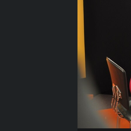
RADIO MARTÍ
ESPECIALES
MULTIMEDIA
ESPECIALES
EDITORIALES
LA REALIDAD DE LA VIVIENDA EN
CUBA
SER VIEJO EN CUBA
KENTU-CUBANO
LOS SANTOS DE HIALEAH
DESINFORMACIÓN RUSA EN
AMÉRICA LATINA
LA INVASIÓN DE RUSIA A UCRANIA