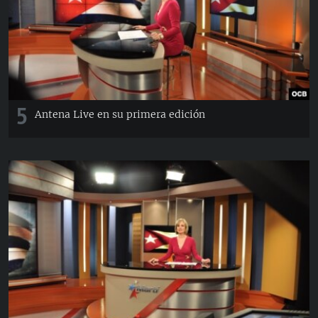
RADIO MARTÍ
ESPECIALES
MULTIMEDIA
ESPECIALES
EDITORIALES
LA REALIDAD DE LA VIVIENDA EN CUBA
5
Antena Live en su primera edición
SER VIEJO EN CUBA
SÍGUENOS
KENTU-CUBANO
LOS SANTOS DE HIALEAH
DESINFORMACIÓN RUSA EN AMÉRICA LATINA
LA INVASIÓN DE RUSIA A UCRANIA