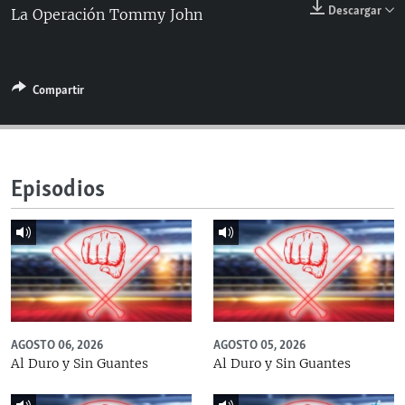
Descargar
La Operación Tommy John
RADIO MARTÍ
ESPECIALES
MULTIMEDIA
ESPECIALES
Compartir
EDITORIALES
LA REALIDAD DE LA VIVIENDA EN CUBA
SER VIEJO EN CUBA
SÍGUENOS
KENTU-CUBANO
Episodios
LOS SANTOS DE HIALEAH
DESINFORMACIÓN RUSA EN AMÉRICA LATINA
LA INVASIÓN DE RUSIA A UCRANIA
AGOSTO 06, 2026
AGOSTO 05, 2026
Al Duro y Sin Guantes
Al Duro y Sin Guantes