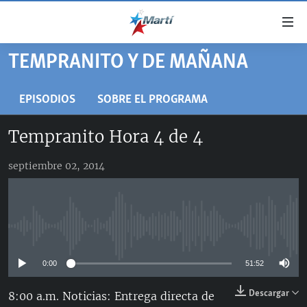
Enlaces
de
accesibilidad
TEMPRANITO Y DE MAÑANA
TITULARES
Ir
al
CUBA
EPISODIOS
SOBRE EL PROGRAMA
contenido
ESTADOS UNIDOS
principal
CUBA
Tempranito Hora 4 de 4
Ir
AMÉRICA LATINA
DERECHOS HUMANOS
ESTADOS UNIDOS
a
septiembre 02, 2014
INMIGRACIÓN
la
#11JCUBA, 5 AÑOS DESPUÉS
AMÉRICA 250
navegación
MUNDO
INFORME DEL DEPARTAMENTO DE ESTADO DE EEUU
principal
SOBRE CUBA
DEPORTES
Ir
No media source currently available
a
ARTE Y ENTRETENIMIENTO
la
0:00
51:52
OPINIÓN GRÁFICA
búsqueda
AUDIOVISUALES MARTÍ
Descargar
8:00 a.m. Noticias: Entrega directa de