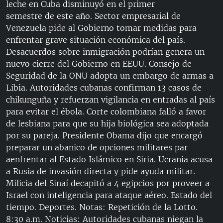
leche en Cuba disminuyó en el primer
RADIO MARTÍ
semestre de este año. Sector empresarial de
ESPECIALES
Venezuela pide al Gobierno tomar medidas para
enfrentar grave situación económica del país.
MULTIMEDIA
ESPECIALES
Desacuerdos sobre inmigración podrían genera un
EDITORIALES
LA REALIDAD DE LA VIVIENDA EN CUBA
nuevo cierre del Gobierno en EEUU. Consejo de
Seguridad de la ONU adopta un embargo de armas a
SER VIEJO EN CUBA
Libia. Autoridades cubanas confirman 13 casos de
SÍGUENOS
KENTU-CUBANO
chikunguña y refuerzan vigilancia en entradas al país
para evitar el ébola. Corte colombiana falló a favor
LOS SANTOS DE HIALEAH
de lesbiana para que su hija biológica sea adoptada
DESINFORMACIÓN RUSA EN AMÉRICA LATINA
por su pareja. Presidente Obama dijo que encargó
preparar un abanico de opciones militares par
LA INVASIÓN DE RUSIA A UCRANIA
aenfrentar al Estado Islámico en Siria. Ucrania acusa
a Rusia de invasión directa y pide ayuda militar.
Milicia del Sinaí decapitó a 4 egipcios por proveer a
Israel con inteligencia para ataque aéreo. Estado del
tiempo. Deportes. Notas: Repetición de la Lotto.
8:30 a.m. Noticias: Autoridades cubanas niegan la