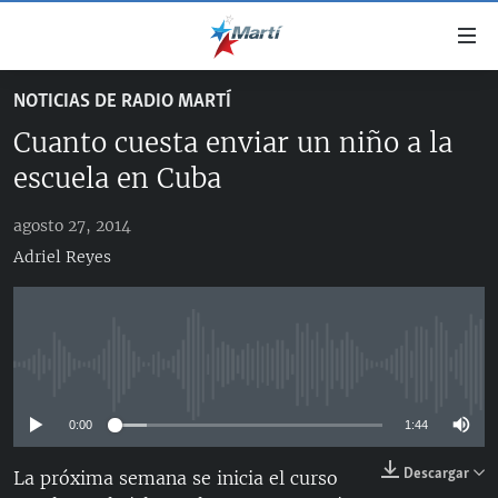
Enlaces
de
accesibilidad
NOTICIAS DE RADIO MARTÍ
TITULARES
Ir
Cuanto cuesta enviar un niño a la
al
CUBA
contenido
escuela en Cuba
ESTADOS UNIDOS
principal
CUBA
Ir
agosto 27, 2014
AMÉRICA LATINA
DERECHOS HUMANOS
ESTADOS UNIDOS
a
Adriel Reyes
INMIGRACIÓN
la
#11JCUBA, 5 AÑOS DESPUÉS
AMÉRICA 250
navegación
MUNDO
INFORME DEL DEPARTAMENTO DE ESTADO DE EEUU
principal
SOBRE CUBA
DEPORTES
Ir
No media source currently available
a
ARTE Y ENTRETENIMIENTO
la
0:00
1:44
OPINIÓN GRÁFICA
búsqueda
Descargar
AUDIOVISUALES MARTÍ
La próxima semana se inicia el curso