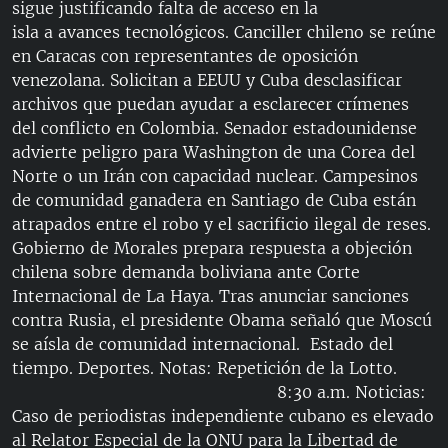
sigue justificando falta de acceso en la
RADIO MARTÍ
isla a avances tecnológicos. Canciller chileno se reúne
ESPECIALES
en Caracas con representantes de oposición
venezolana. Solicitan a EEUU y Cuba desclasificar
MULTIMEDIA
ESPECIALES
archivos que puedan ayudar a esclarecer crímenes
EDITORIALES
LA REALIDAD DE LA VIVIENDA EN CUBA
del conflicto en Colombia. Senador estadounidense
advierte peligro para Washington de una Corea del
SER VIEJO EN CUBA
Norte o un Irán con capacidad nuclear. Campesinos
SÍGUENOS
KENTU-CUBANO
de comunidad ganadera en Santiago de Cuba están
atrapados entre el robo y el sacrificio ilegal de reses.
LOS SANTOS DE HIALEAH
Gobierno de Morales prepara respuesta a objeción
DESINFORMACIÓN RUSA EN AMÉRICA LATINA
chilena sobre demanda boliviana ante Corte
Internacional de La Haya. Tras anunciar sanciones
LA INVASIÓN DE RUSIA A UCRANIA
contra Rusia, el presidente Obama señaló que Moscú
se aísla de comunidad internacional. Estado del
tiempo. Deportes. Notas: Repetición de la Lotto.
8:30 a.m. Noticias:
Caso de periodistas independiente cubano es elevado
al Relator Especial de la ONU para la Libertad de