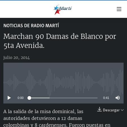
Enlaces
de
accesibilidad
NOTICIAS DE RADIO MARTÍ
TITULARES
Ir
Marchan 90 Damas de Blanco por
al
CUBA
contenido
5ta Avenida.
ESTADOS UNIDOS
principal
CUBA
Ir
julio 20, 2014
AMÉRICA LATINA
DERECHOS HUMANOS
ESTADOS UNIDOS
a
INMIGRACIÓN
la
#11JCUBA, 5 AÑOS DESPUÉS
AMÉRICA 250
navegación
MUNDO
INFORME DEL DEPARTAMENTO DE ESTADO DE EEUU
principal
No media source currently available
SOBRE CUBA
DEPORTES
Ir
a
0:00
0:41
ARTE Y ENTRETENIMIENTO
la
Descargar
A la salida de la misa dominical, las
OPINIÓN GRÁFICA
búsqueda
autoridades detuvieron a 12 damas
AUDIOVISUALES MARTÍ
colombinas y 8 cardenenses. Fueron puestas en