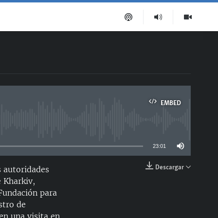
EMBED
able
23:01
Descargar
s autoridades
EMBED
e Kharkiv,
 Fundación para
stro de
en una visita en