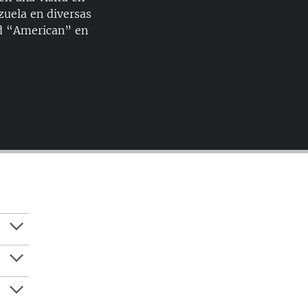
zuela en diversas
dad “American” en