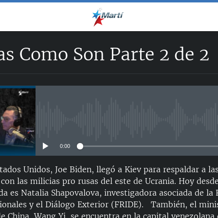
as Como Son Parte 2 de 2
No media source currently avail
0:00
tados Unidos, Joe Biden, llegó a Kiev para respaldar a la
con las milicias pro rusas del este de Ucrania. Hoy desd
ada es Natalia Shapovalova, investigadora asociada de la
cionales y el Diálogo Exterior (FRIDE). También, el mini
e China, Wang Yi, se encuentra en la capital venezolana 