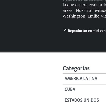
RADIO MARTÍ
la que espera evaluar 
ESPECIALES
áreas. Nuestro invitad
Washington, Emilio Vi
MULTIMEDIA
ESPECIALES
EDITORIALES
LA REALIDAD DE LA VIVIENDA EN
Reproductor en mini ve
CUBA
SER VIEJO EN CUBA
KENTU-CUBANO
LOS SANTOS DE HIALEAH
DESINFORMACIÓN RUSA EN
Categorías
AMÉRICA LATINA
AMÉRICA LATINA
LA INVASIÓN DE RUSIA A UCRANIA
CUBA
ESTADOS UNIDOS