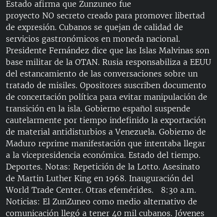
Estado afirma que Zunzuneo fue
RADIO MARTÍ
proyecto NO secreto creado para promover libertad
ESPECIALES
de expresión. Cubanos se quejan de calidad de
servicios gastronómicos en moneda nacional.
MULTIMEDIA
ESPECIALES
Presidente Fernández dice que las Islas Malvinas son
EDITORIALES
LA REALIDAD DE LA VIVIENDA EN CUBA
base militar de la OTAN. Rusia responsabiliza a EEUU
del estancamiento de las conversaciones sobre un
SER VIEJO EN CUBA
tratado de misiles. Opositores suscriben documento
SÍGUENOS
KENTU-CUBANO
de concertación política para evitar manipulación de
transición en la isla. Gobierno español suspende
LOS SANTOS DE HIALEAH
cautelarmente por tiempo indefinido la exportación
DESINFORMACIÓN RUSA EN AMÉRICA LATINA
de material antidisturbios a Venezuela. Gobierno de
Maduro reprime manifestación que intentaba llegar
LA INVASIÓN DE RUSIA A UCRANIA
a la vicepresidencia económica. Estado del tiempo.
Deportes. Notas: Repetición de la Lotto. Asesinato
de Martin Luther King en 1968. Inauguración del
World Trade Center. Otras efemérides. 8:30 a.m.
Noticias: El ZunZuneo como medio alternativo de
comunicación llegó a tener 40 mil cubanos. Jóvenes