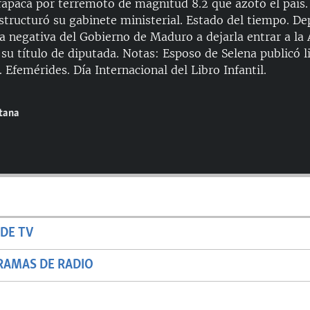
arapacá por terremoto de magnitud 8.2 que azotó el país.
tructuró su gabinete ministerial. Estado del tiempo. Dep
la negativa del Gobierno de Maduro a dejarla entrar a l
e su título de diputada. Notas: Esposo de Selena publicó l
 Efemérides. Día Internacional del Libro Infantil.
ntana
DE TV
RAMAS DE RADIO