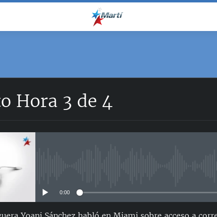
o Hora 3 de 4
No media source currently avail
0:00
guera Yoani Sánchez habló en Miami sobre acceso a corre