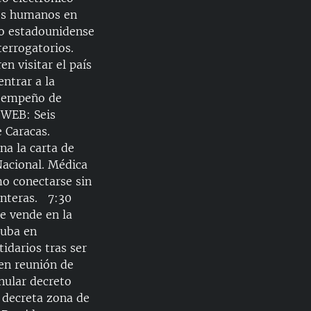
EMBED
hos humanos en
co estadounidense
terrogatorios.
n visitar el país
ntrar a la
u empeño de
 WEB: Seis
e Caracas.
na la carta de
Nacional. Médica
mo conectarse sin
enteras. 7:30
se vende en la
Cuba en
idarios tras ser
 en reunión de
nular decreto
 decreta zona de