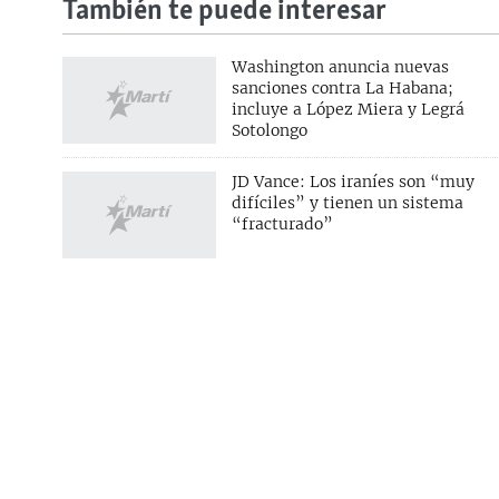
También te puede interesar
Washington anuncia nuevas
sanciones contra La Habana;
incluye a López Miera y Legrá
Sotolongo
SÍGUENOS
JD Vance: Los iraníes son “muy
difíciles” y tienen un sistema
“fracturado”
SOBRE MARTÍ NOTICIAS
SERVICIO
Nuestra misión
Boletines
Nuestras normas periodísticas
Podcast
Normas del sitio
RSS