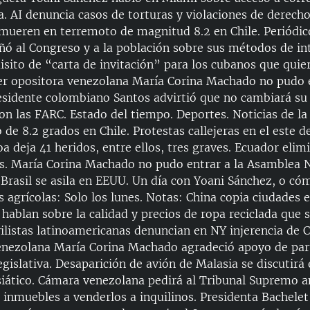
a. AI denuncia casos de torturas y violaciones de derec
 mueren en terremoto de magnitud 8.2 en Chile. Periódi
ñó al Congreso y a la población sobre sus métodos de in
sito de “carta de invitación” para los cubanos que quiere
er opositora venezolana María Corina Machado no pudo e
esidente colombiano Santos advirtió que no cambiará s
n las FARC. Estado del tiempo. Deportes. Noticias de la
e 8.2 grados en Chile. Protestas callejeras en el este d
a deja 41 heridos, entre ellos, tres graves. Ecuador elimi
os. María Corina Machado no pudo entrar a la Asamblea 
Brasil se asila en EEUU. Un día con Yoani Sánchez, o có
s agrícolas: Solo los lunes. Notas: China copia ciudades 
hablan sobre la calidad y precios de ropa reciclada que 
ivilistas latinoamericanas denuncian en NY injerencia de 
enezolana María Corina Machado agradeció apoyo de part
gislativa. Desaparición de avión de Malasia se discutirá
siático. Cámara venezolana pedirá al Tribunal Supremo a
 inmuebles a venderlos a inquilinos. Presidenta Bachelet