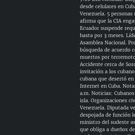
RADIO MARTÍ
desde celulares en Cub
ESPECIALES
Venezuela. 5 personas
afirma que la CIA enga
MULTIMEDIA
ESPECIALES
Ecuador suspende requi
EDITORIALES
LA REALIDAD DE LA VIVIENDA EN
hasta por 3 meses. Líd
CUBA
Asamblea Nacional. Pr
búsqueda de acuerdo co
SER VIEJO EN CUBA
muertos por terremoto d
KENTU-CUBANO
Accidente cerca de Soro
invitación a los cuban
LOS SANTOS DE HIALEAH
cubana que desertó en 
DESINFORMACIÓN RUSA EN
Internet en Cuba. Nota
AMÉRICA LATINA
a.m. Noticias: Cubanos 
LA INVASIÓN DE RUSIA A UCRANIA
isla. Organizaciones c
Venezuela. Diputada v
despojada de función le
ministro del sudeste a
que obliga a dueños de