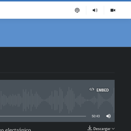
EMBED
able
50:43
Descargar
o electrónico