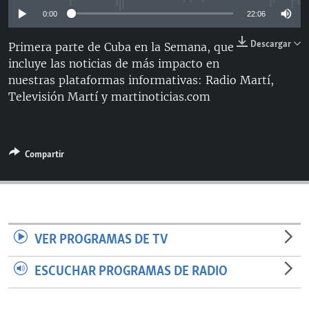
RADIO MARTÍ
0:00
22:06
ESPECIALES
Descargar
Primera parte de Cuba en la Semana, que
MULTIMEDIA
ESPECIALES
incluye las noticias de más impacto en
nuestras plataformas informativas: Radio Martí,
EDITORIALES
LA REALIDAD DE LA VIVIENDA EN CUBA
Televisión Martí y martinoticias.com
SER VIEJO EN CUBA
SÍGUENOS
KENTU-CUBANO
Compartir
LOS SANTOS DE HIALEAH
DESINFORMACIÓN RUSA EN AMÉRICA LATINA
LA INVASIÓN DE RUSIA A UCRANIA
VER PROGRAMAS DE TV
ESCUCHAR PROGRAMAS DE RADIO