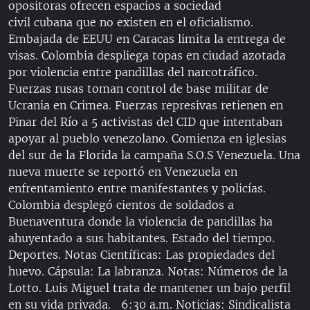
opositoras ofrecen espacios a sociedad
RADIO MARTÍ
civil cubana que no existen en el oficialismo.
ESPECIALES
Embajada de EEUU en Caracas limita la entrega de
visas. Colombia despliega topas en ciudad azotada
MULTIMEDIA
ESPECIALES
por violencia entre pandillas del narcotráfico.
EDITORIALES
LA REALIDAD DE LA VIVIENDA EN CUBA
Fuerzas rusas toman control de base militar de
Ucrania en Crimea. Fuerzas represivas retienen en
SER VIEJO EN CUBA
Pinar del Río a 5 activistas del CID que intentaban
SÍGUENOS
KENTU-CUBANO
apoyar al pueblo venezolano. Comienza en iglesias
del sur de la Florida la campaña S.O.S Venezuela. Una
LOS SANTOS DE HIALEAH
nueva muerte se reportó en Venezuela en
DESINFORMACIÓN RUSA EN AMÉRICA LATINA
enfrentamiento entre manifestantes y policías.
Colombia desplegó cientos de soldados a
LA INVASIÓN DE RUSIA A UCRANIA
Buenaventura donde la violencia de pandillas ha
ahuyentado a sus habitantes. Estado del tiempo.
Deportes. Notas Científicas: Las propiedades del
huevo. Cápsula: La labranza. Notas: Números de la
Lotto. Luis Miguel trata de mantener un bajo perfil
en su vida privada. 6:30 a.m. Noticias: Sindicalista