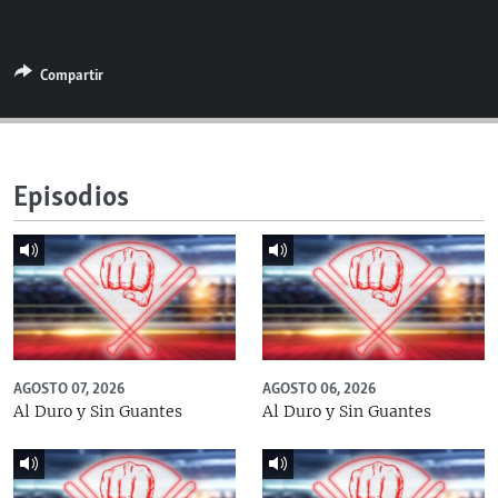
RADIO MARTÍ
ESPECIALES
Compartir
MULTIMEDIA
ESPECIALES
EDITORIALES
LA REALIDAD DE LA VIVIENDA EN CUBA
SER VIEJO EN CUBA
Episodios
SÍGUENOS
KENTU-CUBANO
LOS SANTOS DE HIALEAH
DESINFORMACIÓN RUSA EN AMÉRICA LATINA
LA INVASIÓN DE RUSIA A UCRANIA
AGOSTO 07, 2026
AGOSTO 06, 2026
Al Duro y Sin Guantes
Al Duro y Sin Guantes