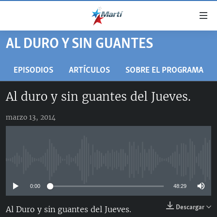
Enlaces
de
accesibilidad
AL DURO Y SIN GUANTES
TITULARES
Ir
al
CUBA
EPISODIOS
ARTÍCULOS
SOBRE EL PROGRAMA
contenido
ESTADOS UNIDOS
principal
CUBA
Al duro y sin guantes del Jueves.
Ir
AMÉRICA LATINA
DERECHOS HUMANOS
ESTADOS UNIDOS
a
marzo 13, 2014
INMIGRACIÓN
la
#11JCUBA, 5 AÑOS DESPUÉS
AMÉRICA 250
navegación
MUNDO
INFORME DEL DEPARTAMENTO DE ESTADO DE EEUU
principal
SOBRE CUBA
DEPORTES
Ir
No media source currently available
a
ARTE Y ENTRETENIMIENTO
la
0:00
48:29
OPINIÓN GRÁFICA
búsqueda
AUDIOVISUALES MARTÍ
Descargar
Al Duro y sin guantes del Jueves.