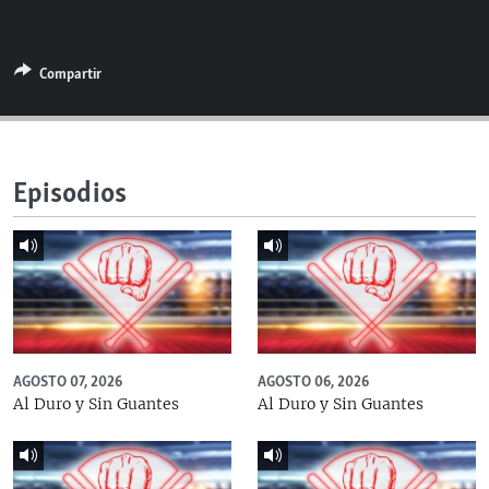
RADIO MARTÍ
ESPECIALES
Compartir
MULTIMEDIA
ESPECIALES
EDITORIALES
LA REALIDAD DE LA VIVIENDA EN CUBA
SER VIEJO EN CUBA
Episodios
SÍGUENOS
KENTU-CUBANO
LOS SANTOS DE HIALEAH
DESINFORMACIÓN RUSA EN AMÉRICA LATINA
LA INVASIÓN DE RUSIA A UCRANIA
AGOSTO 07, 2026
AGOSTO 06, 2026
Al Duro y Sin Guantes
Al Duro y Sin Guantes