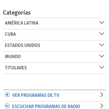
RADIO MARTÍ
Categorías
ESPECIALES
MULTIMEDIA
ESPECIALES
AMÉRICA LATINA
EDITORIALES
LA REALIDAD DE LA VIVIENDA EN CUBA
CUBA
SER VIEJO EN CUBA
SÍGUENOS
ESTADOS UNIDOS
KENTU-CUBANO
MUNDO
LOS SANTOS DE HIALEAH
DESINFORMACIÓN RUSA EN AMÉRICA LATINA
TITULARES
LA INVASIÓN DE RUSIA A UCRANIA
VER PROGRAMAS DE TV
ESCUCHAR PROGRAMAS DE RADIO