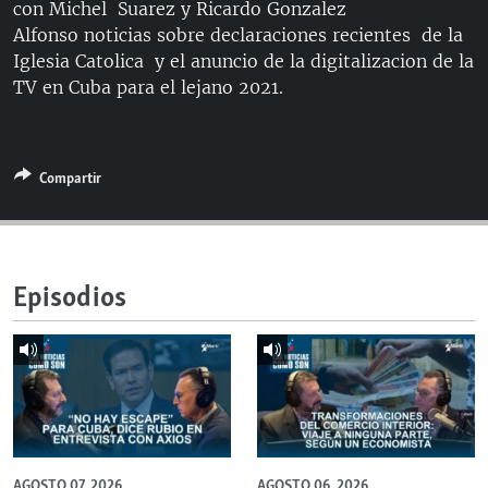
con Michel Suarez y Ricardo Gonzalez
RADIO MARTÍ
Alfonso noticias sobre declaraciones recientes de la
ESPECIALES
Iglesia Catolica y el anuncio de la digitalizacion de la
TV en Cuba para el lejano 2021.
MULTIMEDIA
ESPECIALES
EDITORIALES
LA REALIDAD DE LA VIVIENDA EN CUBA
SER VIEJO EN CUBA
Compartir
SÍGUENOS
KENTU-CUBANO
LOS SANTOS DE HIALEAH
Episodios
DESINFORMACIÓN RUSA EN AMÉRICA LATINA
LA INVASIÓN DE RUSIA A UCRANIA
AGOSTO 07, 2026
AGOSTO 06, 2026