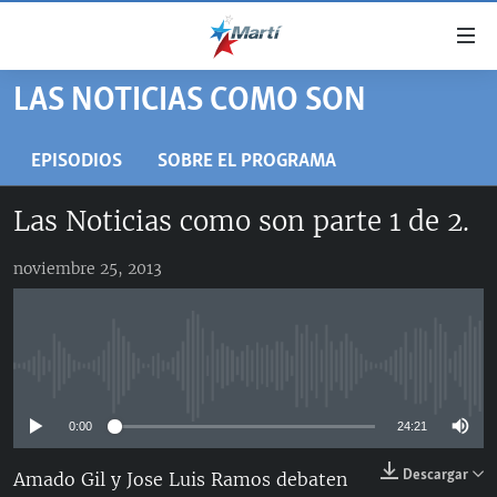
Enlaces
de
accesibilidad
LAS NOTICIAS COMO SON
TITULARES
Ir
al
CUBA
EPISODIOS
SOBRE EL PROGRAMA
contenido
ESTADOS UNIDOS
principal
CUBA
Las Noticias como son parte 1 de 2.
Ir
AMÉRICA LATINA
DERECHOS HUMANOS
ESTADOS UNIDOS
a
noviembre 25, 2013
INMIGRACIÓN
la
#11JCUBA, 5 AÑOS DESPUÉS
AMÉRICA 250
navegación
MUNDO
INFORME DEL DEPARTAMENTO DE ESTADO DE EEUU
principal
SOBRE CUBA
DEPORTES
Ir
No media source currently available
a
ARTE Y ENTRETENIMIENTO
la
0:00
24:21
OPINIÓN GRÁFICA
búsqueda
AUDIOVISUALES MARTÍ
Descargar
Amado Gil y Jose Luis Ramos debaten