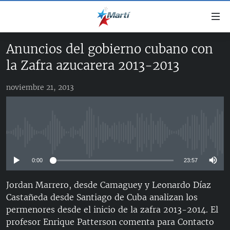
Enlaces
de
accesibilidad
Anuncios del gobierno cubano con
TITULARES
Ir
la Zafra azucarera 2013-2013
al
CUBA
contenido
noviembre 21, 2013
ESTADOS UNIDOS
principal
CUBA
Ir
AMÉRICA LATINA
DERECHOS HUMANOS
ESTADOS UNIDOS
a
INMIGRACIÓN
la
#11JCUBA, 5 AÑOS DESPUÉS
AMÉRICA 250
No media source currently available
navegación
MUNDO
INFORME DEL DEPARTAMENTO DE ESTADO DE EEUU
principal
SOBRE CUBA
0:00
23:57
DEPORTES
Ir
a
ARTE Y ENTRETENIMIENTO
Jordan Marrero, desde Camaguey y Leonardo Díaz
la
Castañeda desde Santiago de Cuba analizan los
OPINIÓN GRÁFICA
búsqueda
permenores desde el inicio de la zafra 2013-2014. El
AUDIOVISUALES MARTÍ
profesor Enrique Patterson comenta para Contacto