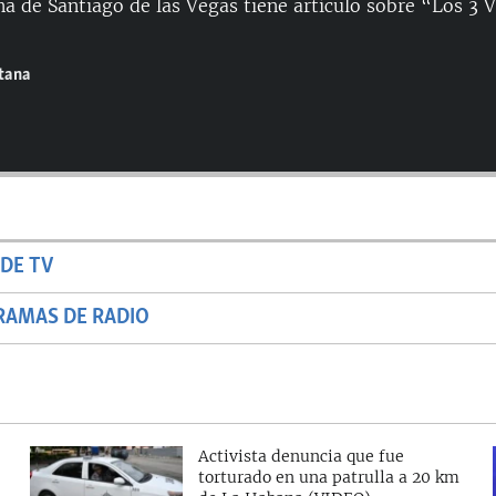
a de Santiago de las Vegas tiene artículo sobre “Los 3 V
ntana
DE TV
RAMAS DE RADIO
Activista denuncia que fue
torturado en una patrulla a 20 km