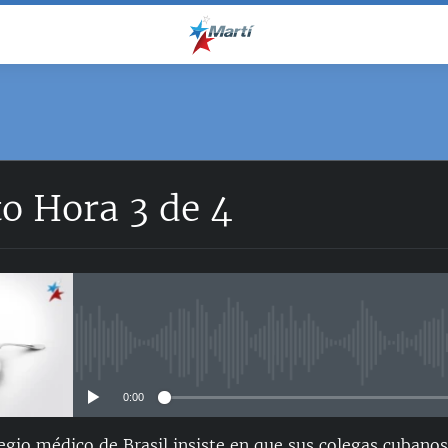
o Hora 3 de 4
No media source currently avail
0:00
egio médico de Brasil insiste en que sus colegas cubano