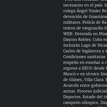
RADIO MARTÍ
necesarios en el país. 
ESPECIALES
colega Ángel Yunier R
detención de Guantánam
MULTIMEDIA
ESPECIALES
militares. Policía de 
EDITORIALES
LA REALIDAD DE LA VIVIENDA EN
textos de vanguardia li
CUBA
WEB: Detenido en Miami
Dayron Robles. Cuba e
SER VIEJO EN CUBA
Incluirán Lago de Nica
KENTU-CUBANO
Carlos de Inglaterra y 
Condiciones sanitarias
LOS SANTOS DE HIALEAH
empeño en enseñar a cu
DESINFORMACIÓN RUSA EN
regresa a EEUU desde 
AMÉRICA LATINA
Moscú e ex técnico Sn
LA INVASIÓN DE RUSIA A UCRANIA
de Güines, Villa Clara
Acuerdo entre gobierno
armas. Proceso judicia
Deportes. Estado del ti
campeón olímpico, Dayr