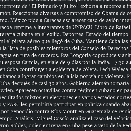
Intérprete de “El Primario y Julito” exhorta a raperos a i
emón. Reacciones diversas a compromiso de Obama de ce
o. México pide a Caracas esclarecer caso de avión inte
Baracoa reprime a integrantes de UNPACU. Libro de Rafael
teraria cubana en el exilio. Deportes. Estado del tiempo. 
 el pirata aéreo que llegó de Cuba. Mantiene Cuba las 
n la lista de posibles miembros del Consejo de Derecho
ragua en ruta de cruceros. Eva Longoria coproduce y an
su esposa Camila, en viaje de 9 días por la India. 7:30 a.
 en Cuba contribuyen a epidemia de cólera. Lech Walesa 
banos a lograr cambios en la isla por vía no violenta. P
Cuba después de casi 30 años. Gobierno alemán tomaría 
owden. Aparecen octavillas contra régimen cubano en p
. Resultados mixtos en elecciones en varios estados nort
 y FARC les permitiría participar en política cuando ab
l por genocidio contra Ríos Montt en Guatemala se reinic
empo. Análisis: Miguel Cossío analiza el caso del veloci
on Robles, quien entrena en Cuba pese a veto de la Fed