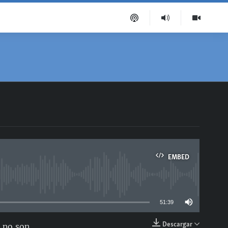
EMBED
able
51:39
Descargar
s no son