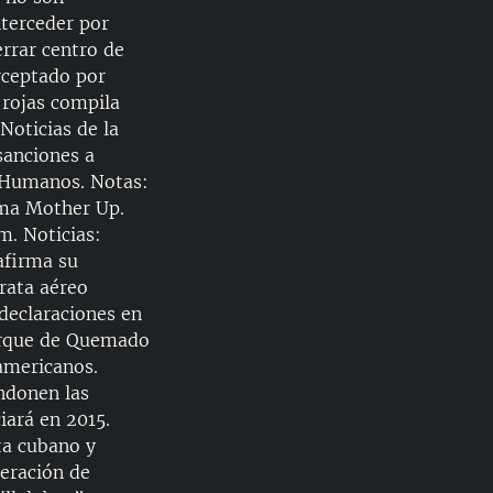
EMBED
nterceder por
rrar centro de
rceptado por
 rojas compila
Noticias de la
sanciones a
s Humanos. Notas:
ima Mother Up.
m. Noticias:
afirma su
irata aéreo
declaraciones en
arque de Quemado
eamericanos.
andonen las
iará en 2015.
sta cubano y
eración de