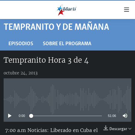
Enlaces
de
accesibilidad
TEMPRANITO Y DE MAÑANA
TITULARES
Ir
al
CUBA
EPISODIOS
SOBRE EL PROGRAMA
contenido
ESTADOS UNIDOS
principal
CUBA
Tempranito Hora 3 de 4
Ir
AMÉRICA LATINA
DERECHOS HUMANOS
ESTADOS UNIDOS
a
octubre 24, 2013
INMIGRACIÓN
la
#11JCUBA, 5 AÑOS DESPUÉS
AMÉRICA 250
navegación
MUNDO
INFORME DEL DEPARTAMENTO DE ESTADO DE EEUU
principal
SOBRE CUBA
DEPORTES
Ir
No media source currently available
a
ARTE Y ENTRETENIMIENTO
la
0:00
51:06
OPINIÓN GRÁFICA
búsqueda
AUDIOVISUALES MARTÍ
Descargar
7:00 a.m Noticias: Liberado en Cuba el