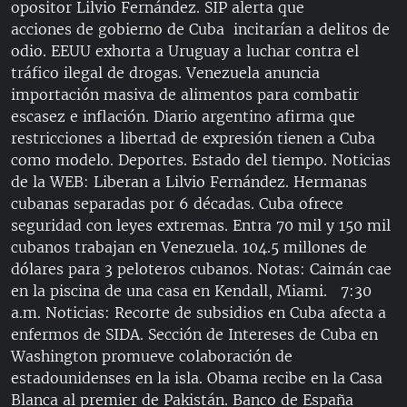
opositor Lilvio Fernández. SIP alerta que
RADIO MARTÍ
acciones de gobierno de Cuba incitarían a delitos de
ESPECIALES
odio. EEUU exhorta a Uruguay a luchar contra el
tráfico ilegal de drogas. Venezuela anuncia
MULTIMEDIA
ESPECIALES
importación masiva de alimentos para combatir
EDITORIALES
LA REALIDAD DE LA VIVIENDA EN CUBA
escasez e inflación. Diario argentino afirma que
restricciones a libertad de expresión tienen a Cuba
SER VIEJO EN CUBA
como modelo. Deportes. Estado del tiempo. Noticias
SÍGUENOS
KENTU-CUBANO
de la WEB: Liberan a Lilvio Fernández. Hermanas
cubanas separadas por 6 décadas. Cuba ofrece
LOS SANTOS DE HIALEAH
seguridad con leyes extremas. Entra 70 mil y 150 mil
DESINFORMACIÓN RUSA EN AMÉRICA LATINA
cubanos trabajan en Venezuela. 104.5 millones de
dólares para 3 peloteros cubanos. Notas: Caimán cae
LA INVASIÓN DE RUSIA A UCRANIA
en la piscina de una casa en Kendall, Miami. 7:30
a.m. Noticias: Recorte de subsidios en Cuba afecta a
enfermos de SIDA. Sección de Intereses de Cuba en
Washington promueve colaboración de
estadounidenses en la isla. Obama recibe en la Casa
Blanca al premier de Pakistán. Banco de España