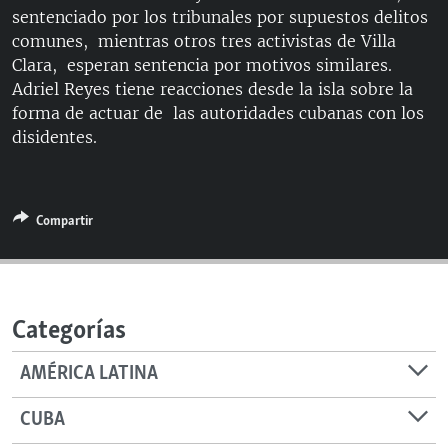
sentenciado por los tribunales por supuestos delitos
RADIO MARTÍ
comunes, mientras otros tres activistas de Villa
ESPECIALES
Clara, esperan sentencia por motivos similares.
Adriel Reyes tiene reacciones desde la isla sobre la
MULTIMEDIA
ESPECIALES
forma de actuar de las autoridades cubanas con los
EDITORIALES
LA REALIDAD DE LA VIVIENDA EN CUBA
disidentes.
SER VIEJO EN CUBA
SÍGUENOS
KENTU-CUBANO
Compartir
LOS SANTOS DE HIALEAH
DESINFORMACIÓN RUSA EN AMÉRICA LATINA
LA INVASIÓN DE RUSIA A UCRANIA
Categorías
AMÉRICA LATINA
CUBA