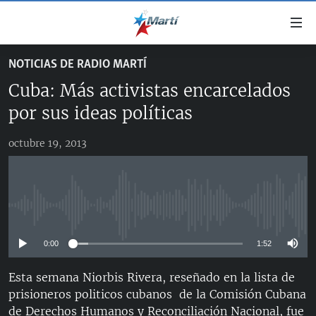
Enlaces
de
accesibilidad
NOTICIAS DE RADIO MARTÍ
TITULARES
Ir
Cuba: Más activistas encarcelados
al
CUBA
contenido
por sus ideas políticas
ESTADOS UNIDOS
principal
CUBA
Ir
octubre 19, 2013
AMÉRICA LATINA
DERECHOS HUMANOS
ESTADOS UNIDOS
a
INMIGRACIÓN
la
#11JCUBA, 5 AÑOS DESPUÉS
AMÉRICA 250
navegación
MUNDO
INFORME DEL DEPARTAMENTO DE ESTADO DE EEUU
principal
No media source currently available
SOBRE CUBA
DEPORTES
Ir
a
0:00
1:52
ARTE Y ENTRETENIMIENTO
la
Esta semana Niorbis Rivera, reseñado en la lista de
OPINIÓN GRÁFICA
búsqueda
prisioneros politicos cubanos de la Comisión Cubana
AUDIOVISUALES MARTÍ
de Derechos Humanos y Reconciliación Nacional, fue