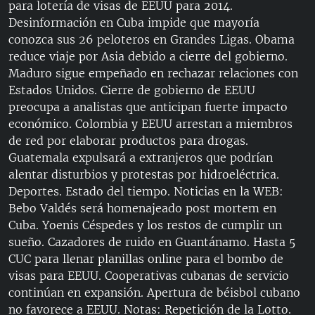
para lotería de visas de EEUU para 2014.
RADIO MARTÍ
Desinformación en Cuba impide que mayoría
ESPECIALES
conozca sus 26 peloteros en Grandes Ligas. Obama
reduce viaje por Asia debido a cierre del gobierno.
MULTIMEDIA
ESPECIALES
Maduro sigue empeñado en rechazar relaciones con
EDITORIALES
LA REALIDAD DE LA VIVIENDA EN CUBA
Estados Unidos. Cierre de gobierno de EEUU
preocupa a analistas que anticipan fuerte impacto
SER VIEJO EN CUBA
económico. Colombia y EEUU arrestan a miembros
SÍGUENOS
KENTU-CUBANO
de red por elaborar productos para drogas.
Guatemala expulsará a extranjeros que podrían
LOS SANTOS DE HIALEAH
alentar disturbios y protestas por hidroeléctrica.
DESINFORMACIÓN RUSA EN AMÉRICA LATINA
Deportes. Estado del tiempo. Noticias en la WEB:
Bebo Valdés será homenajeado post mortem en
LA INVASIÓN DE RUSIA A UCRANIA
Cuba. Yoenis Céspedes y los restos de cumplir un
sueño. Cazadores de ruido en Guantánamo. Hasta 5
CUC para llenar planillas online para el bombo de
visas para EEUU. Cooperativas cubanas de servicio
continúan en expansión. Apertura de béisbol cubano
no favorece a EEUU. Notas: Repetición de la Lotto.