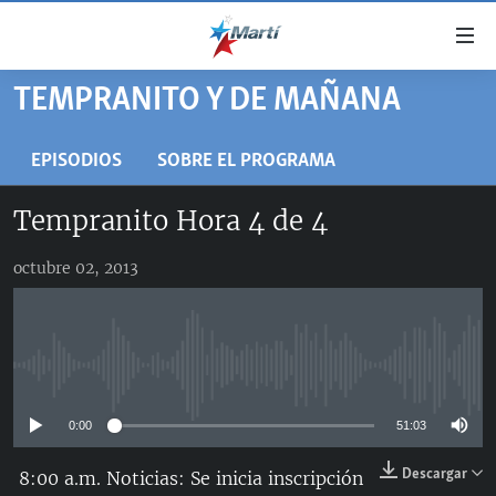
Enlaces
de
accesibilidad
TEMPRANITO Y DE MAÑANA
TITULARES
Ir
al
CUBA
EPISODIOS
SOBRE EL PROGRAMA
contenido
ESTADOS UNIDOS
principal
CUBA
Tempranito Hora 4 de 4
Ir
AMÉRICA LATINA
DERECHOS HUMANOS
ESTADOS UNIDOS
a
octubre 02, 2013
INMIGRACIÓN
la
#11JCUBA, 5 AÑOS DESPUÉS
AMÉRICA 250
navegación
MUNDO
INFORME DEL DEPARTAMENTO DE ESTADO DE EEUU
principal
SOBRE CUBA
DEPORTES
Ir
No media source currently available
a
ARTE Y ENTRETENIMIENTO
la
0:00
51:03
OPINIÓN GRÁFICA
búsqueda
AUDIOVISUALES MARTÍ
Descargar
8:00 a.m. Noticias: Se inicia inscripción