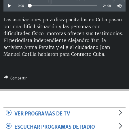
RADIO MARTÍ
0:00
24:09
ESPECIALES
Las asociaciones para discapacitados en Cuba pasan
MULTIMEDIA
ESPECIALES
por una difícil situación y las personas con
dificultades físico-motoras ofrecen sus testimonios.
EDITORIALES
LA REALIDAD DE LA VIVIENDA EN CUBA
El periodista independiente Alejandro Tur, la
SER VIEJO EN CUBA
activista Annia Peralta y el y el ciudadano Juan
SÍGUENOS
Manuel Cotilla hablaron para Contacto Cuba.
KENTU-CUBANO
LOS SANTOS DE HIALEAH
DESINFORMACIÓN RUSA EN AMÉRICA LATINA
Compartir
LA INVASIÓN DE RUSIA A UCRANIA
VER PROGRAMAS DE TV
ESCUCHAR PROGRAMAS DE RADIO