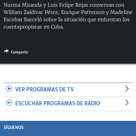
Norma Miranda y Luis Felipe Rojas conversan con
RADIO MARTÍ
William Zaldívar Pérez, Enrique Patterson y Madeline
ESPECIALES
Escobar Barceló sobre la situación que enfrentan los
cuentapropistas en Cuba.
MULTIMEDIA
ESPECIALES
EDITORIALES
LA REALIDAD DE LA VIVIENDA EN CUBA
SER VIEJO EN CUBA
Compartir
SÍGUENOS
KENTU-CUBANO
LOS SANTOS DE HIALEAH
DESINFORMACIÓN RUSA EN AMÉRICA LATINA
VER PROGRAMAS DE TV
LA INVASIÓN DE RUSIA A UCRANIA
ESCUCHAR PROGRAMAS DE RADIO
SÍGUENOS