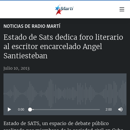
Enlaces
de
accesibilidad
NOTICIAS DE RADIO MARTÍ
TITULARES
Ir
Estado de Sats dedica foro literario
al
CUBA
contenido
al escritor encarcelado Angel
ESTADOS UNIDOS
principal
CUBA
Santiesteban
Ir
AMÉRICA LATINA
DERECHOS HUMANOS
ESTADOS UNIDOS
a
julio 10, 2013
INMIGRACIÓN
la
#11JCUBA, 5 AÑOS DESPUÉS
AMÉRICA 250
navegación
MUNDO
INFORME DEL DEPARTAMENTO DE ESTADO DE EEUU
principal
SOBRE CUBA
DEPORTES
Ir
No media source currently available
a
ARTE Y ENTRETENIMIENTO
la
0:00
2:00
OPINIÓN GRÁFICA
búsqueda
Estado de SATS, un espacio de debate público
AUDIOVISUALES MARTÍ