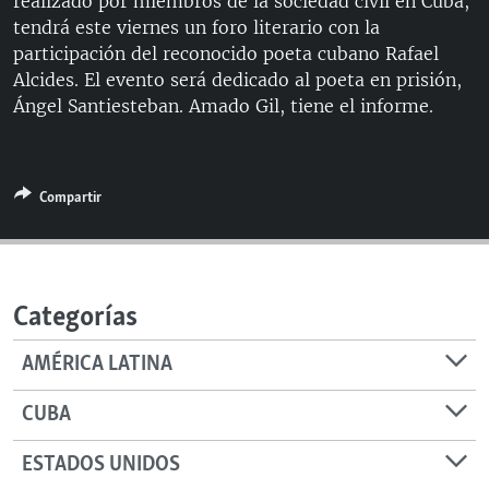
realizado por miembros de la sociedad civil en Cuba,
RADIO MARTÍ
tendrá este viernes un foro literario con la
participación del reconocido poeta cubano Rafael
ESPECIALES
Alcides. El evento será dedicado al poeta en prisión,
MULTIMEDIA
ESPECIALES
Ángel Santiesteban. Amado Gil, tiene el informe.
EDITORIALES
LA REALIDAD DE LA VIVIENDA EN CUBA
SER VIEJO EN CUBA
SÍGUENOS
Compartir
KENTU-CUBANO
LOS SANTOS DE HIALEAH
DESINFORMACIÓN RUSA EN AMÉRICA LATINA
Categorías
LA INVASIÓN DE RUSIA A UCRANIA
AMÉRICA LATINA
CUBA
ESTADOS UNIDOS