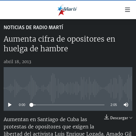
Enlaces
de
accesibilidad
NOTICIAS DE RADIO MARTÍ
TITULARES
Ir
Aumenta cifra de opositores en
al
CUBA
contenido
huelga de hambre
ESTADOS UNIDOS
principal
CUBA
Ir
abril 18, 2013
AMÉRICA LATINA
DERECHOS HUMANOS
ESTADOS UNIDOS
a
INMIGRACIÓN
la
#11JCUBA, 5 AÑOS DESPUÉS
AMÉRICA 250
navegación
MUNDO
INFORME DEL DEPARTAMENTO DE ESTADO DE EEUU
principal
No media source currently available
SOBRE CUBA
DEPORTES
Ir
a
0:00
2:05
ARTE Y ENTRETENIMIENTO
la
Descargar
Aumentan en Santiago de Cuba las
OPINIÓN GRÁFICA
búsqueda
protestas de opositores que exigen la
AUDIOVISUALES MARTÍ
libertad del activista Luis Enrique Lozada. Amado Gil