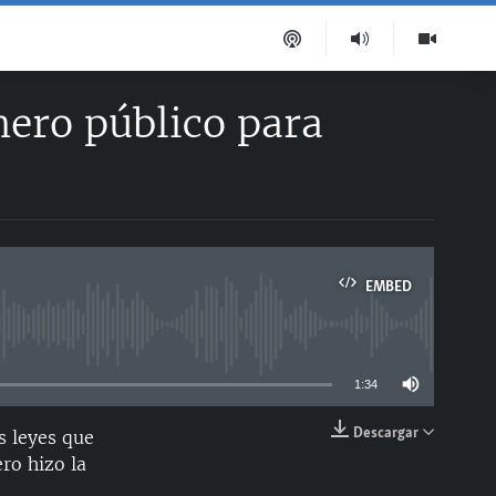
nero público para
EMBED
able
1:34
Descargar
s leyes que
EMBED
ro hizo la