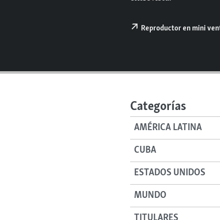
RADIO MARTÍ
ESPECIALES
Reproductor en mini ve
MULTIMEDIA
ESPECIALES
EDITORIALES
LA REALIDAD DE LA VIVIENDA EN
CUBA
SER VIEJO EN CUBA
KENTU-CUBANO
Categorías
LOS SANTOS DE HIALEAH
AMÉRICA LATINA
DESINFORMACIÓN RUSA EN
AMÉRICA LATINA
CUBA
LA INVASIÓN DE RUSIA A UCRANIA
ESTADOS UNIDOS
MUNDO
TITULARES