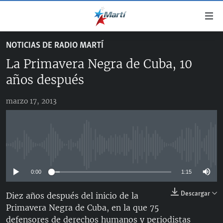
Enlaces
de
accesibilidad
NOTICIAS DE RADIO MARTÍ
TITULARES
Ir
La Primavera Negra de Cuba, 10
al
CUBA
contenido
años después
ESTADOS UNIDOS
principal
CUBA
Ir
marzo 17, 2013
AMÉRICA LATINA
DERECHOS HUMANOS
ESTADOS UNIDOS
a
INMIGRACIÓN
la
#11JCUBA, 5 AÑOS DESPUÉS
AMÉRICA 250
navegación
MUNDO
INFORME DEL DEPARTAMENTO DE ESTADO DE EEUU
principal
No media source currently available
SOBRE CUBA
DEPORTES
Ir
a
0:00
1:15
ARTE Y ENTRETENIMIENTO
la
Descargar
Diez años después del inicio de la
OPINIÓN GRÁFICA
búsqueda
Primavera Negra de Cuba, en la que 75
AUDIOVISUALES MARTÍ
defensores de derechos humanos y periodistas