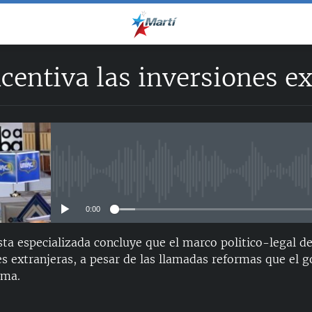
centiva las inversiones e
No media source currently avail
0:00
sta especializada concluye que el marco politico-legal d
nes extranjeras, a pesar de las llamadas reformas que el 
rma.