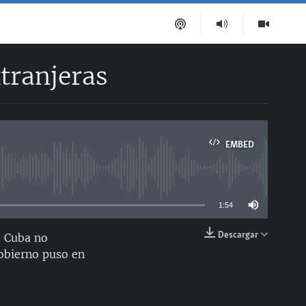
xtranjeras
EMBED
able
1:54
Descargar
e Cuba no
EMBED
gobierno puso en