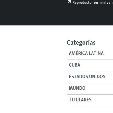
RADIO MARTÍ
Reproductor en mini ve
ESPECIALES
MULTIMEDIA
ESPECIALES
EDITORIALES
LA REALIDAD DE LA VIVIENDA EN
CUBA
Categorías
SER VIEJO EN CUBA
KENTU-CUBANO
AMÉRICA LATINA
LOS SANTOS DE HIALEAH
CUBA
DESINFORMACIÓN RUSA EN
AMÉRICA LATINA
ESTADOS UNIDOS
LA INVASIÓN DE RUSIA A UCRANIA
MUNDO
TITULARES