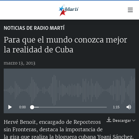
Enlaces
de
accesibilidad
NOTICIAS DE RADIO MARTÍ
TITULARES
Ir
Para que el mundo conozca mejor
al
CUBA
contenido
la realidad de Cuba
ESTADOS UNIDOS
principal
CUBA
Ir
marzo 13, 2013
AMÉRICA LATINA
DERECHOS HUMANOS
ESTADOS UNIDOS
a
INMIGRACIÓN
la
#11JCUBA, 5 AÑOS DESPUÉS
AMÉRICA 250
navegación
MUNDO
INFORME DEL DEPARTAMENTO DE ESTADO DE EEUU
principal
No media source currently available
SOBRE CUBA
DEPORTES
Ir
a
0:00
1:15
ARTE Y ENTRETENIMIENTO
la
Descargar
Hervé Benoit, encargado de Reporteros
OPINIÓN GRÁFICA
búsqueda
sin Fronteras, destaca la importancia de
AUDIOVISUALES MARTÍ
la gira que realiza la bloguera cubana Yoani Sánchez.