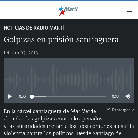
Enlaces
de
accesibilidad
NOTICIAS DE RADIO MARTÍ
TITULARES
Ir
Golpizas en prisión santiaguera
al
CUBA
contenido
febrero 03, 2013
ESTADOS UNIDOS
principal
CUBA
Ir
AMÉRICA LATINA
DERECHOS HUMANOS
ESTADOS UNIDOS
a
INMIGRACIÓN
la
#11JCUBA, 5 AÑOS DESPUÉS
AMÉRICA 250
No media source currently available
navegación
MUNDO
INFORME DEL DEPARTAMENTO DE ESTADO DE EEUU
principal
SOBRE CUBA
0:00
0:38
DEPORTES
Ir
a
ARTE Y ENTRETENIMIENTO
Descargar
En la cárcel santiaguera de Mar Verde
la
abundan las golpizas contra los penados
OPINIÓN GRÁFICA
búsqueda
y las autoridades incitan a los reos comunes a usar la
AUDIOVISUALES MARTÍ
violencia contra los políticos. Desde Santiago de