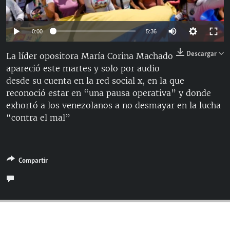
RADIO MARTÍ
ESPECIALES
Auto
0:00
5:36
MULTIMEDIA
ESPECIALES
144p
Descargar
La líder opositora María Corina Machado
EDITORIALES
LA REALIDAD DE LA VIVIENDA EN CUBA
apareció este martes y solo por audio
240p
desde su cuenta en la red social x, en la que
SER VIEJO EN CUBA
360p
Auto
144p
240p
360p
SÍGUENOS
reconoció estar en “una pausa operativa” y donde
KENTU-CUBANO
exhortó a los venezolanos a no desmayar en la lucha
480p
480p
720p
810p
“contra el mal”
LOS SANTOS DE HIALEAH
720p
DESINFORMACIÓN RUSA EN AMÉRICA LATINA
810p
LA INVASIÓN DE RUSIA A UCRANIA
Compartir