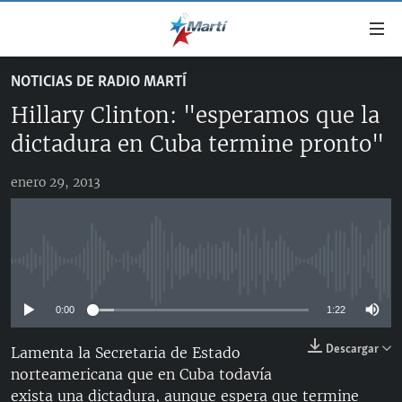
Enlaces
de
accesibilidad
NOTICIAS DE RADIO MARTÍ
TITULARES
Ir
Hillary Clinton: "esperamos que la
al
CUBA
contenido
dictadura en Cuba termine pronto"
ESTADOS UNIDOS
principal
CUBA
Ir
enero 29, 2013
AMÉRICA LATINA
DERECHOS HUMANOS
ESTADOS UNIDOS
a
INMIGRACIÓN
la
#11JCUBA, 5 AÑOS DESPUÉS
AMÉRICA 250
navegación
MUNDO
INFORME DEL DEPARTAMENTO DE ESTADO DE EEUU
principal
No media source currently available
SOBRE CUBA
DEPORTES
Ir
a
0:00
1:22
ARTE Y ENTRETENIMIENTO
la
Descargar
Lamenta la Secretaria de Estado
OPINIÓN GRÁFICA
búsqueda
norteamericana que en Cuba todavía
AUDIOVISUALES MARTÍ
exista una dictadura, aunque espera que termine