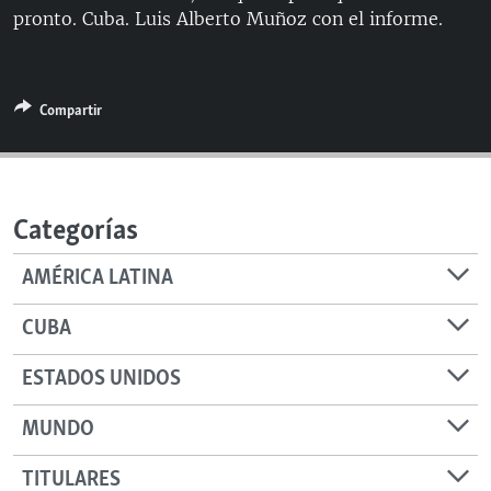
pronto. Cuba. Luis Alberto Muñoz con el informe.
RADIO MARTÍ
ESPECIALES
MULTIMEDIA
ESPECIALES
Compartir
EDITORIALES
LA REALIDAD DE LA VIVIENDA EN CUBA
SER VIEJO EN CUBA
SÍGUENOS
KENTU-CUBANO
Categorías
LOS SANTOS DE HIALEAH
AMÉRICA LATINA
DESINFORMACIÓN RUSA EN AMÉRICA LATINA
CUBA
LA INVASIÓN DE RUSIA A UCRANIA
ESTADOS UNIDOS
MUNDO
TITULARES