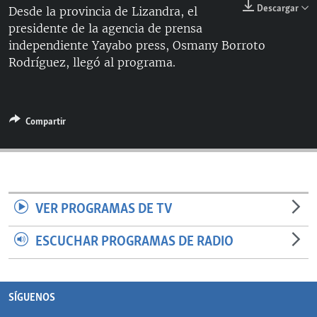
Descargar
Desde la provincia de Lizandra, el
RADIO MARTÍ
presidente de la agencia de prensa
ESPECIALES
independiente Yayabo press, Osmany Borroto
Rodríguez, llegó al programa.
MULTIMEDIA
ESPECIALES
EDITORIALES
LA REALIDAD DE LA VIVIENDA EN CUBA
SER VIEJO EN CUBA
Compartir
SÍGUENOS
KENTU-CUBANO
LOS SANTOS DE HIALEAH
DESINFORMACIÓN RUSA EN AMÉRICA LATINA
VER PROGRAMAS DE TV
LA INVASIÓN DE RUSIA A UCRANIA
ESCUCHAR PROGRAMAS DE RADIO
SÍGUENOS