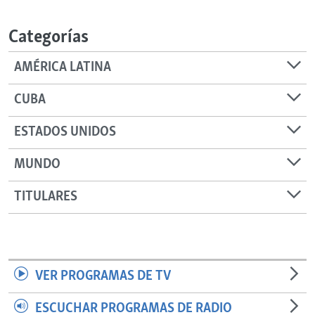
RADIO MARTÍ
Categorías
ESPECIALES
MULTIMEDIA
ESPECIALES
AMÉRICA LATINA
EDITORIALES
LA REALIDAD DE LA VIVIENDA EN CUBA
CUBA
SER VIEJO EN CUBA
SÍGUENOS
ESTADOS UNIDOS
KENTU-CUBANO
MUNDO
LOS SANTOS DE HIALEAH
DESINFORMACIÓN RUSA EN AMÉRICA LATINA
TITULARES
LA INVASIÓN DE RUSIA A UCRANIA
VER PROGRAMAS DE TV
ESCUCHAR PROGRAMAS DE RADIO