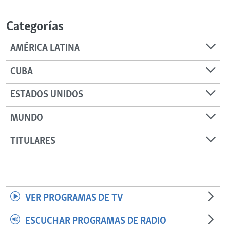
RADIO MARTÍ
Categorías
ESPECIALES
MULTIMEDIA
ESPECIALES
AMÉRICA LATINA
EDITORIALES
LA REALIDAD DE LA VIVIENDA EN CUBA
CUBA
SER VIEJO EN CUBA
SÍGUENOS
ESTADOS UNIDOS
KENTU-CUBANO
MUNDO
LOS SANTOS DE HIALEAH
DESINFORMACIÓN RUSA EN AMÉRICA LATINA
TITULARES
LA INVASIÓN DE RUSIA A UCRANIA
VER PROGRAMAS DE TV
ESCUCHAR PROGRAMAS DE RADIO