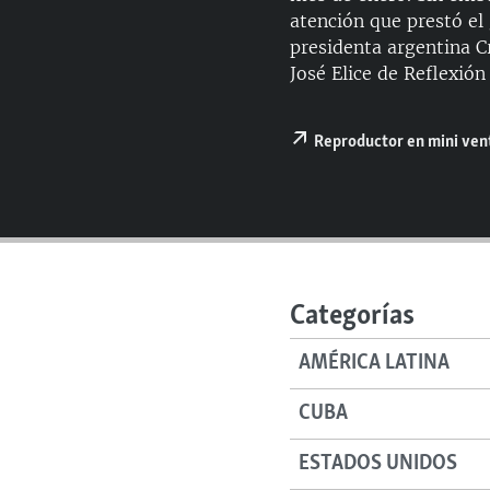
RADIO MARTÍ
atención que prestó el
ESPECIALES
presidenta argentina C
José Elice de Reflexió
MULTIMEDIA
ESPECIALES
EDITORIALES
LA REALIDAD DE LA VIVIENDA EN
Reproductor en mini ve
CUBA
SER VIEJO EN CUBA
KENTU-CUBANO
LOS SANTOS DE HIALEAH
DESINFORMACIÓN RUSA EN
Categorías
AMÉRICA LATINA
AMÉRICA LATINA
LA INVASIÓN DE RUSIA A UCRANIA
CUBA
ESTADOS UNIDOS