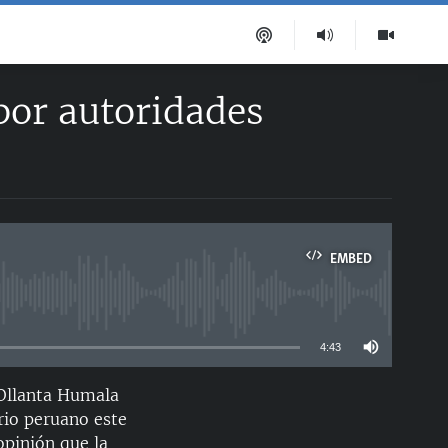
por autoridades
EMBED
able
4:43
 Ollanta Humala
EMBED
ario peruano este
opinión que la