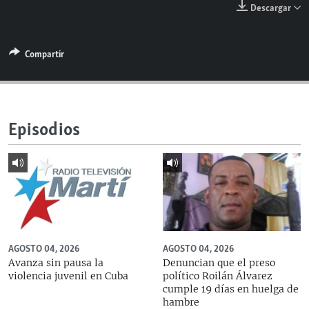
Descargar
RADIO MARTÍ
ESPECIALES
Compartir
MULTIMEDIA
ESPECIALES
EDITORIALES
LA REALIDAD DE LA VIVIENDA EN CUBA
SER VIEJO EN CUBA
SÍGUENOS
Episodios
KENTU-CUBANO
LOS SANTOS DE HIALEAH
DESINFORMACIÓN RUSA EN AMÉRICA LATINA
LA INVASIÓN DE RUSIA A UCRANIA
AGOSTO 04, 2026
AGOSTO 04, 2026
Avanza sin pausa la
Denuncian que el preso
violencia juvenil en Cuba
político Roilán Álvarez
cumple 19 días en huelga de
hambre