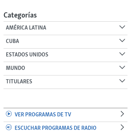
RADIO MARTÍ
Categorías
ESPECIALES
MULTIMEDIA
ESPECIALES
AMÉRICA LATINA
EDITORIALES
LA REALIDAD DE LA VIVIENDA EN CUBA
CUBA
SER VIEJO EN CUBA
SÍGUENOS
ESTADOS UNIDOS
KENTU-CUBANO
MUNDO
LOS SANTOS DE HIALEAH
DESINFORMACIÓN RUSA EN AMÉRICA LATINA
TITULARES
LA INVASIÓN DE RUSIA A UCRANIA
VER PROGRAMAS DE TV
ESCUCHAR PROGRAMAS DE RADIO