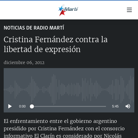
Enlaces
de
accesibilidad
NOTICIAS DE RADIO MARTÍ
TITULARES
Ir
Cristina Fernández contra la
al
CUBA
contenido
libertad de expresión
ESTADOS UNIDOS
principal
CUBA
Ir
diciembre 06, 2012
AMÉRICA LATINA
DERECHOS HUMANOS
ESTADOS UNIDOS
a
INMIGRACIÓN
la
#11JCUBA, 5 AÑOS DESPUÉS
AMÉRICA 250
navegación
MUNDO
INFORME DEL DEPARTAMENTO DE ESTADO DE EEUU
principal
No media source currently available
SOBRE CUBA
DEPORTES
Ir
a
0:00
5:45
ARTE Y ENTRETENIMIENTO
la
El enfrentamiento entre el gobierno argentino
OPINIÓN GRÁFICA
búsqueda
presidido por Cristina Fernández con el consorcio
AUDIOVISUALES MARTÍ
informativo El Clarín es considerado por Nicolás