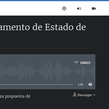
tamento de Estado de
EMBED
able
1:59
Descargar
aza propuesta de
EMBED