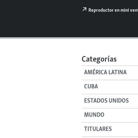
RADIO MARTÍ
Reproductor en mini ve
ESPECIALES
MULTIMEDIA
ESPECIALES
EDITORIALES
LA REALIDAD DE LA VIVIENDA EN
CUBA
SER VIEJO EN CUBA
Categorías
KENTU-CUBANO
AMÉRICA LATINA
LOS SANTOS DE HIALEAH
DESINFORMACIÓN RUSA EN
CUBA
AMÉRICA LATINA
ESTADOS UNIDOS
LA INVASIÓN DE RUSIA A UCRANIA
MUNDO
TITULARES