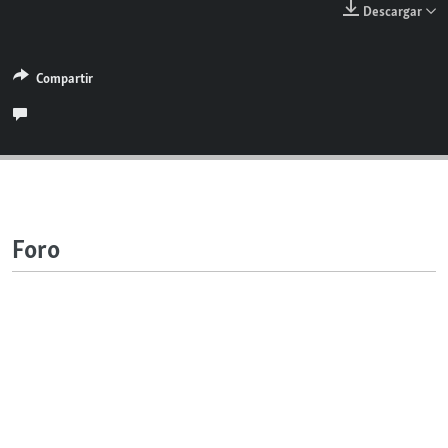
Descargar
RADIO MARTÍ
ESPECIALES
Compartir
MULTIMEDIA
ESPECIALES
EDITORIALES
LA REALIDAD DE LA VIVIENDA EN CUBA
SER VIEJO EN CUBA
SÍGUENOS
KENTU-CUBANO
LOS SANTOS DE HIALEAH
Foro
DESINFORMACIÓN RUSA EN AMÉRICA LATINA
LA INVASIÓN DE RUSIA A UCRANIA